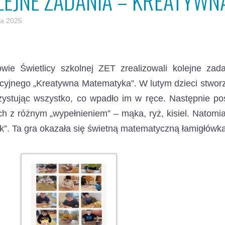
LEJNE ZADANIA – KREATYW
a 2025
owie Świetlicy szkolnej ZET zrealizowali kolejne za
cyjnego „Kreatywna Matematyka”.
W lutym dzieci stwor
ystując wszystko, co wpadło im w ręce. Następnie po
h z różnym „wypełnieniem” – mąka, ryż, kisiel. Natomia
k”. Ta gra okazała się świetną matematyczną łamigłówk