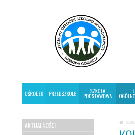
SZKOŁA
L
OŚRODEK
PRZEDSZKOLE
PODSTAWOWA
OGÓLNO
SO
AKTUALNOŚCI