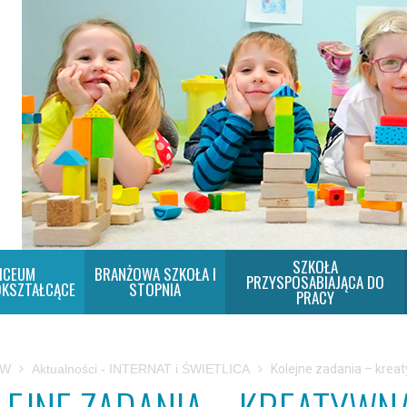
SZKOŁA
ICEUM
BRANŻOWA SZKOŁA I
PRZYSPOSABIAJĄCA DO
KSZTAŁCĄCE
STOPNIA
PRACY
SW
Aktualności - INTERNAT i ŚWIETLICA
Kolejne zadania – kre