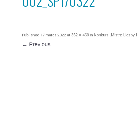
002_SP170322
Published
17 marca 2022
at
352 × 469
in
Konkurs „Mistrz Liczby 
← Previous