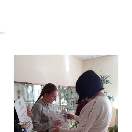
Pi”
.