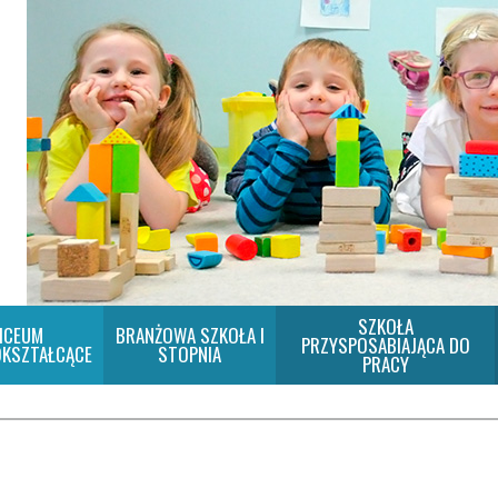
SZKOŁA
ICEUM
BRANŻOWA SZKOŁA I
PRZYSPOSABIAJĄCA DO
KSZTAŁCĄCE
STOPNIA
PRACY