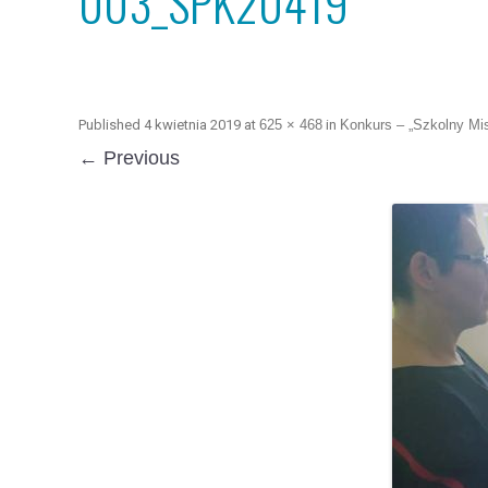
003_SPK20419
Published
4 kwietnia 2019
at
625 × 468
in
Konkurs – „Szkolny Mist
← Previous