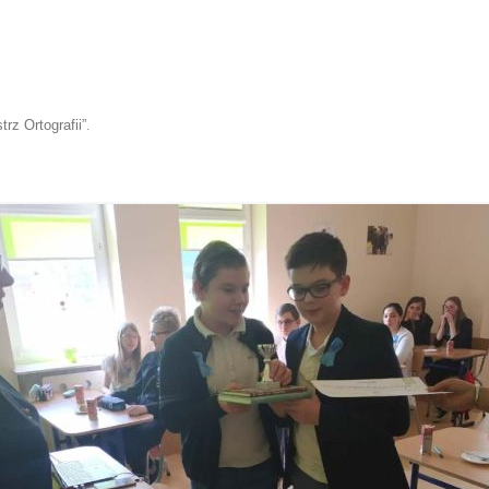
rz Ortografii”
.