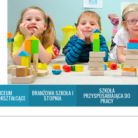
SZKOŁA
ICEUM
BRANŻOWA SZKOŁA I
PRZYSPOSABIAJĄCA DO
KSZTAŁCĄCE
STOPNIA
PRACY