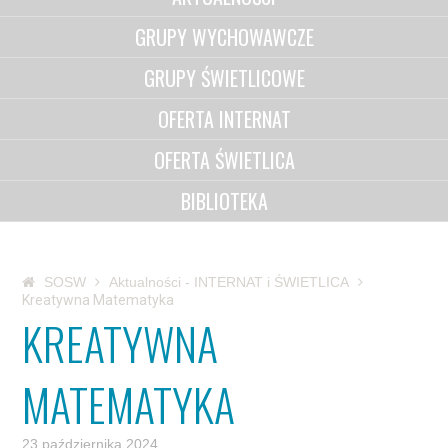
GRUPY WYCHOWAWCZE
GRUPY ŚWIETLICOWE
OFERTA INTERNAT
OFERTA ŚWIETLICA
BIBLIOTEKA
SOSW
Aktualności - INTERNAT i ŚWIETLICA
Kreatywna Matematyka
KREATYWNA
MATEMATYKA
23 października 2024