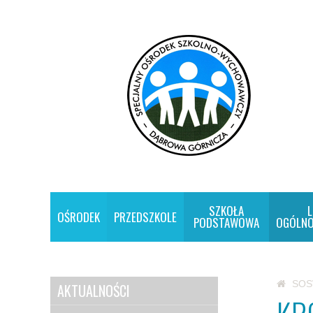
SZKOŁA
L
OŚRODEK
PRZEDSZKOLE
PODSTAWOWA
OGÓLNO
SO
AKTUALNOŚCI