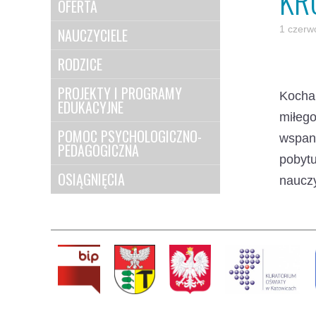
KR
OFERTA
1 czerw
NAUCZYCIELE
RODZICE
PROJEKTY I PROGRAMY
Kocha
EDUKACYJNE
miłego
POMOC PSYCHOLOGICZNO-
wspani
PEDAGOGICZNA
pobyt
OSIĄGNIĘCIA
nauczy