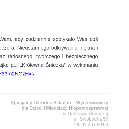
 Wam, aby codziennie spotykało Was coś
zora. Nieustannego odkrywania piękna i
oraz radosnego, twórczego i bezpiecznego
jkę pt.: „Królewna Śnieżka” w wykonaniu
be/Y33m2NGzHxs
Specjalny Ośrodek Szkolno – Wychowawczy
dla Dzieci i Młodzieży Niepełnosprawnej
w Dąbrowie Górniczej
ul. Swobodna 59
tel. 32 261 80 03