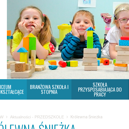
SZKOŁA
ICEUM
BRANŻOWA SZKOŁA I
PRZYSPOSABIAJĄCA DO
KSZTAŁCĄCE
STOPNIA
PRACY
SW
Aktualności - PRZEDSZKOLE
Królewna Śnieżka