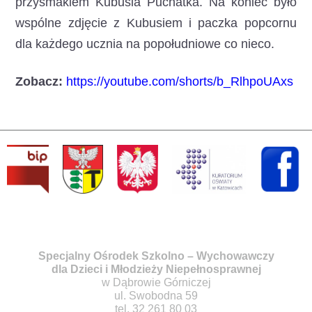
przysmakiem Kubusia Puchatka. Na koniec było
wspólne zdjęcie z Kubusiem i paczka popcornu
dla każdego ucznia na popołudniowe co nieco.
Zobacz:
https://youtube.com/shorts/b_RlhpoUAxs
Specjalny Ośrodek Szkolno – Wychowawczy
dla Dzieci i Młodzieży Niepełnosprawnej
w Dąbrowie Górniczej
ul. Swobodna 59
tel. 32 261 80 03