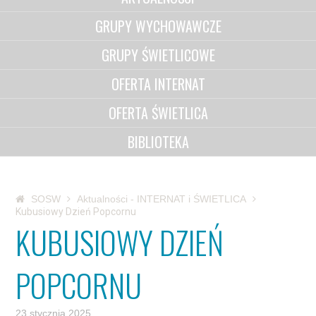
GRUPY WYCHOWAWCZE
GRUPY ŚWIETLICOWE
OFERTA INTERNAT
OFERTA ŚWIETLICA
BIBLIOTEKA
SOSW
Aktualności - INTERNAT i ŚWIETLICA
Kubusiowy Dzień Popcornu
KUBUSIOWY DZIEŃ
POPCORNU
23 stycznia 2025