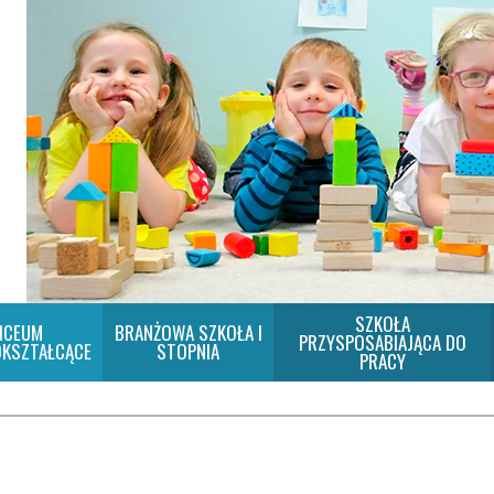
SZKOŁA
ICEUM
BRANŻOWA SZKOŁA I
PRZYSPOSABIAJĄCA DO
KSZTAŁCĄCE
STOPNIA
PRACY