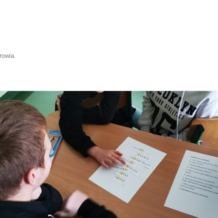
rowia
.