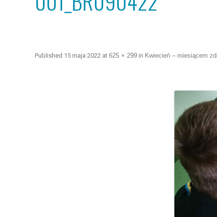
001_BR090422
Published
15 maja 2022
at
625 × 299
in
Kwiecień – miesiącem zd