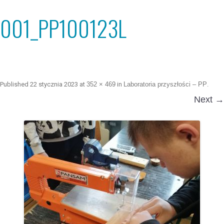
001_PP100123L
Published
22 stycznia 2023
at
352 × 469
in
Laboratoria przyszłości – PP
.
Next →