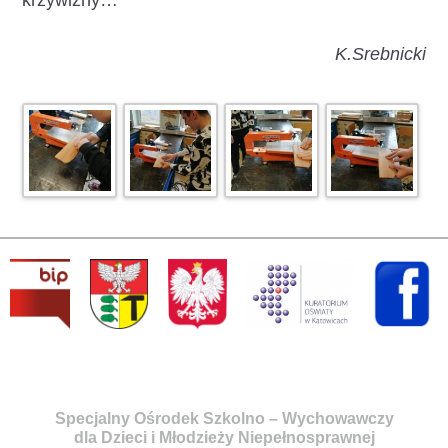
krzywizny…
K.Srebnicki
Specjalny Ośrodek Szkolno – Wychowawczy
dla Dzieci i Młodzieży Niepełnosprawnej