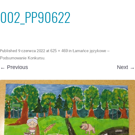
002_PP90622
Published
9 czerwca 2022
at
625 × 469
in
Łamańce językowe –
Podsumowanie Konkursu
.
← Previous
Next →