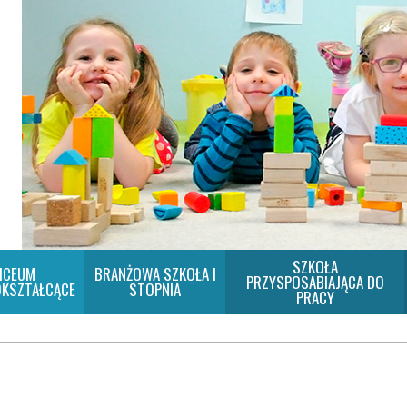
SZKOŁA
ICEUM
BRANŻOWA SZKOŁA I
PRZYSPOSABIAJĄCA DO
KSZTAŁCĄCE
STOPNIA
PRACY