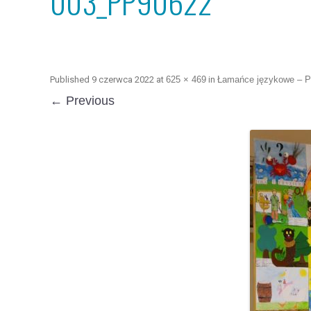
003_PP90622
Published
9 czerwca 2022
at
625 × 469
in
Łamańce językowe – 
← Previous