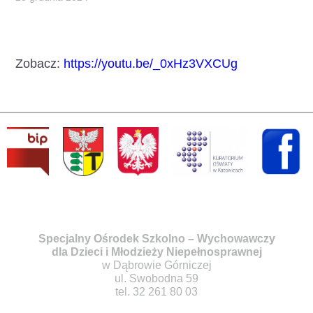
Zobacz:
https://youtu.be/_0xHz3VXCUg
Specjalny Ośrodek Szkolno – Wychowawczy
dla Dzieci i Młodzieży Niepełnosprawnej
w Dąbrowie Górniczej
ul. Swobodna 59
tel. 32 261 80 03