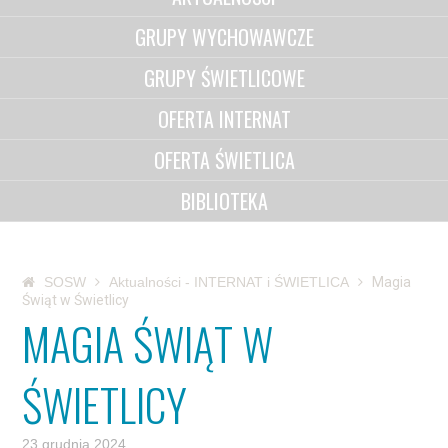
GRUPY WYCHOWAWCZE
GRUPY ŚWIETLICOWE
OFERTA INTERNAT
OFERTA ŚWIETLICA
BIBLIOTEKA
SOSW
Aktualności - INTERNAT i ŚWIETLICA
Magia
Świąt w Świetlicy
MAGIA ŚWIĄT W
ŚWIETLICY
23 grudnia 2024