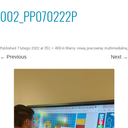
002_PP070222P
Published
7 lutego 2022
at
351 × 469
in
Mamy nową pracownię multimedialną
.
← Previous
Next →