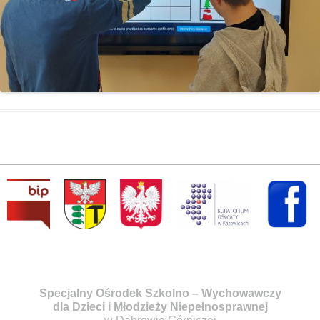
Specjalny Ośrodek Szkolno – Wychowawczy
dla Dzieci i Młodzieży Niepełnosprawnej