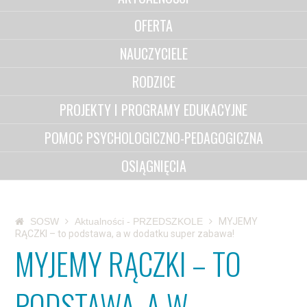
OFERTA
NAUCZYCIELE
RODZICE
PROJEKTY I PROGRAMY EDUKACYJNE
POMOC PSYCHOLOGICZNO-PEDAGOGICZNA
OSIĄGNIĘCIA
SOSW
Aktualności - PRZEDSZKOLE
MYJEMY
RĄCZKI – to podstawa, a w dodatku super zabawa!
MYJEMY RĄCZKI – TO
PODSTAWA, A W