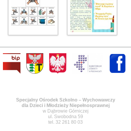
Specjalny Ośrodek Szkolno – Wychowawczy
dla Dzieci i Młodzieży Niepełnosprawnej
w Dąbrowie Górniczej
ul. Swobodna 59
tel. 32 261 80 03