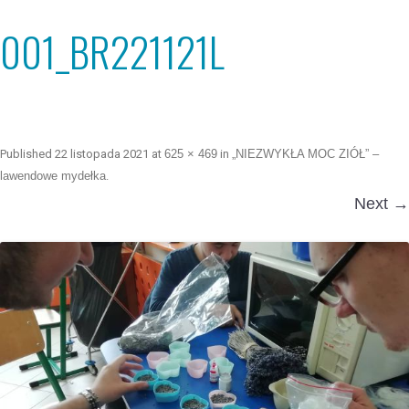
001_BR221121L
Published
22 listopada 2021
at
625 × 469
in
„NIEZWYKŁA MOC ZIÓŁ” –
lawendowe mydełka
.
Next →