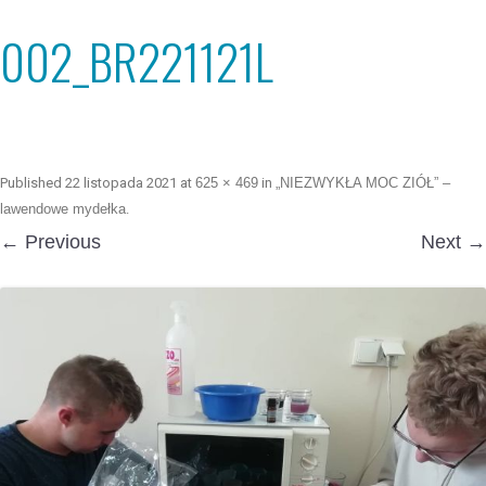
002_BR221121L
Published
22 listopada 2021
at
625 × 469
in
„NIEZWYKŁA MOC ZIÓŁ” –
lawendowe mydełka
.
← Previous
Next →