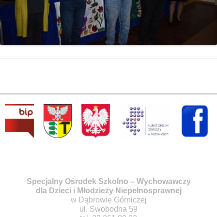
Specjalny Ośrodek Szkolno – Wychowawczy
dla Dzieci i Młodzieży Niepełnosprawnej
w Dąbrowie Górniczej
ul. Swobodna 59