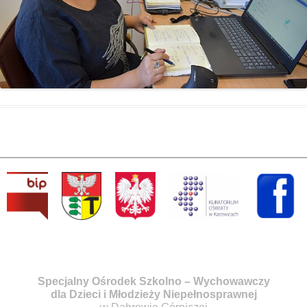
Specjalny Ośrodek Szkolno – Wychowawczy
dla Dzieci i Młodzieży Niepełnosprawnej