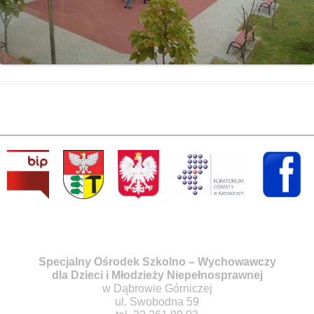
Specjalny Ośrodek Szkolno – Wychowawczy
dla Dzieci i Młodzieży Niepełnosprawnej
w Dąbrowie Górniczej
ul. Swobodna 59