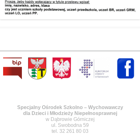
Specjalny Ośrodek Szkolno – Wychowawczy
dla Dzieci i Młodzieży Niepełnosprawnej
w Dąbrowie Górniczej
ul. Swobodna 59
tel. 32 261 80 03