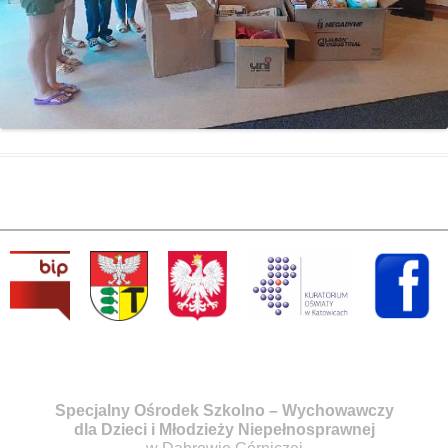
Specjalny Ośrodek Szkolno – Wychowawczy
dla Dzieci i Młodzieży Niepełnosprawnej