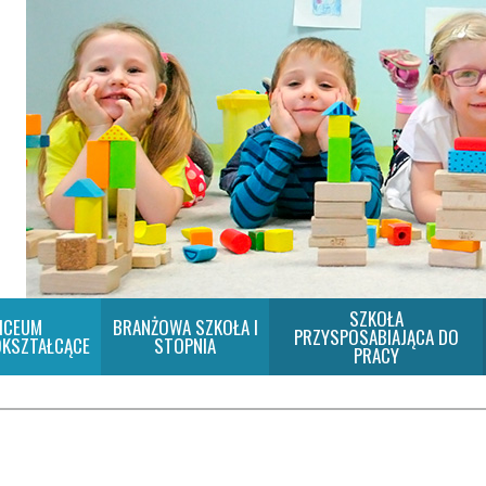
SZKOŁA
ICEUM
BRANŻOWA SZKOŁA I
PRZYSPOSABIAJĄCA DO
KSZTAŁCĄCE
STOPNIA
PRACY