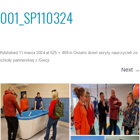
001_SP110324
Published
11 marca 2024
at
625 × 469
in
Ostatni dzień wizyty nauczycieli ze
szkoły partnerskiej z Grecji
.
Next →