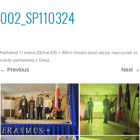
002_SP110324
Published
11 marca 2024
at
625 × 469
in
Ostatni dzień wizyty nauczycieli ze
szkoły partnerskiej z Grecji
.
← Previous
Next →