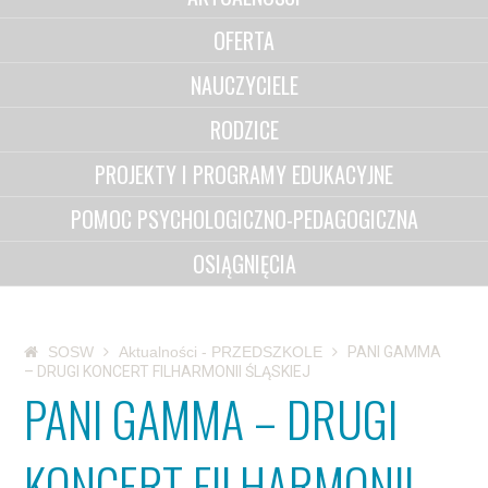
OFERTA
NAUCZYCIELE
RODZICE
PROJEKTY I PROGRAMY EDUKACYJNE
POMOC PSYCHOLOGICZNO-PEDAGOGICZNA
OSIĄGNIĘCIA
SOSW
Aktualności - PRZEDSZKOLE
PANI GAMMA
– DRUGI KONCERT FILHARMONII ŚLĄSKIEJ
PANI GAMMA – DRUGI
KONCERT FILHARMONII