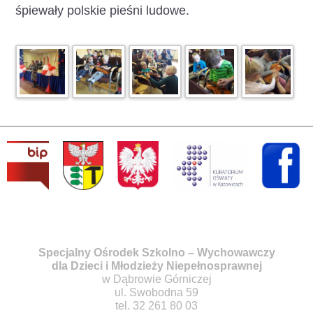
śpiewały polskie pieśni ludowe.
Specjalny Ośrodek Szkolno – Wychowawczy
dla Dzieci i Młodzieży Niepełnosprawnej
w Dąbrowie Górniczej
ul. Swobodna 59
tel. 32 261 80 03