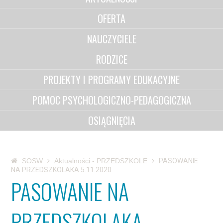
OFERTA
NAUCZYCIELE
RODZICE
PROJEKTY I PROGRAMY EDUKACYJNE
POMOC PSYCHOLOGICZNO-PEDAGOGICZNA
OSIĄGNIĘCIA
SOSW
Aktualności - PRZEDSZKOLE
PASOWANIE
NA PRZEDSZKOLAKA 5.11.2020
PASOWANIE NA
PRZEDSZKOLAKA