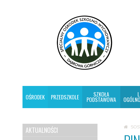
SZKOŁA
L
OŚRODEK
PRZEDSZKOLE
PODSTAWOWA
OGÓLNO
SO
AKTUALNOŚCI