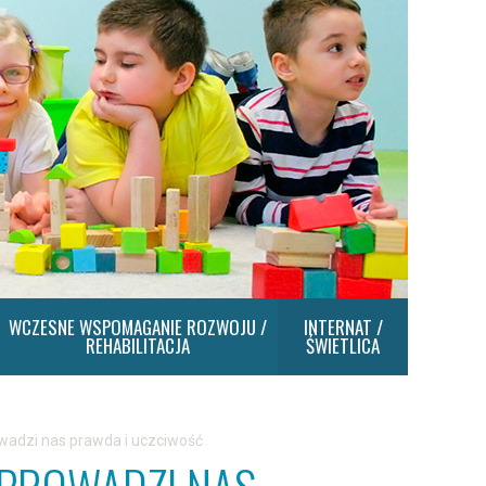
WCZESNE WSPOMAGANIE ROZWOJU /
INTERNAT /
REHABILITACJA
ŚWIETLICA
rowadzi nas prawda i uczciwość