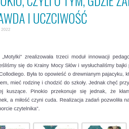
NOKIO, CZYLI O TYM, GDZIE 
AWDA I UCZCIWOŚĆ
 2022
 „Motylki” zrealizowała trzeci moduł innowacji peda
eśliśmy się do Krainy Mocy Słów i wysłuchaliśmy bajki 
Collodiego. Była to opowieść o drewnianym pajacyku, 
em, mieć rodzinę i chodzić do szkoły. Jednak chęć prz
iej kuszące. Pinokio przekonuje się jednak, że kła
ek, a miłość czyni cuda. Realizacja zadań pozwoliła 
orcie czytelnika”.