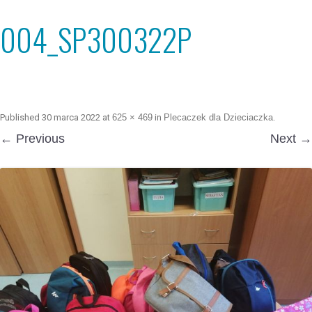
004_SP300322P
Published
30 marca 2022
at
625 × 469
in
Plecaczek dla Dzieciaczka
.
← Previous
Next →