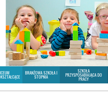
SZKOŁA
ICEUM
BRANŻOWA SZKOŁA I
PRZYSPOSABIAJĄCA DO
KSZTAŁCĄCE
STOPNIA
PRACY