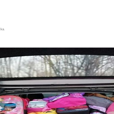
zka
.