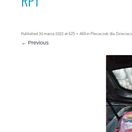
RPT
Published
30 marca 2022
at
625 × 469
in
Plecaczek dla Dzieciac
← Previous