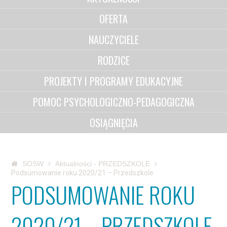
OFERTA
NAUCZYCIELE
RODZICE
PROJEKTY I PROGRAMY EDUKACYJNE
POMOC PSYCHOLOGICZNO-PEDAGOGICZNA
OSIĄGNIĘCIA
SOSW
Aktualności - PRZEDSZKOLE
Podsumowanie roku 2020/21 – Przedszkole
PODSUMOWANIE ROKU
2020/21 – PRZEDSZKOLE