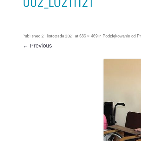
002_LO211121
Published
21 listopada 2021
at
686 × 469
in
Podziękowanie od P
← Previous