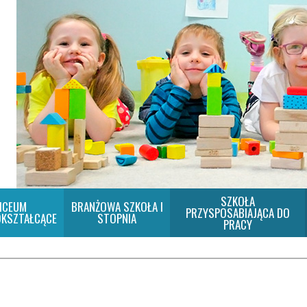
SZKOŁA
ICEUM
BRANŻOWA SZKOŁA I
PRZYSPOSABIAJĄCA DO
KSZTAŁCĄCE
STOPNIA
PRACY