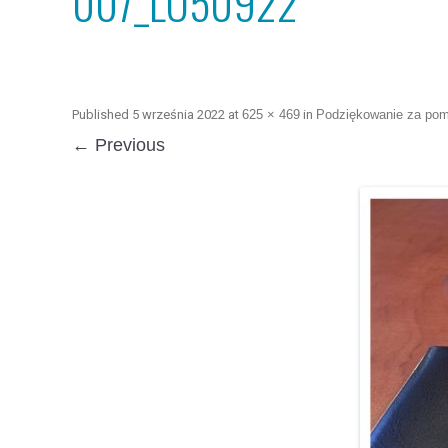
007_LO50922
Published
5 września 2022
at
625 × 469
in
Podziękowanie za po
← Previous