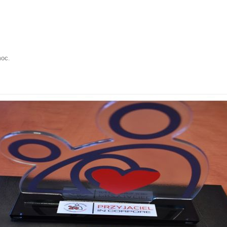
moc
.