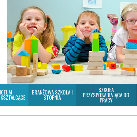
SZKOŁA
ICEUM
BRANŻOWA SZKOŁA I
PRZYSPOSABIAJĄCA DO
KSZTAŁCĄCE
STOPNIA
PRACY