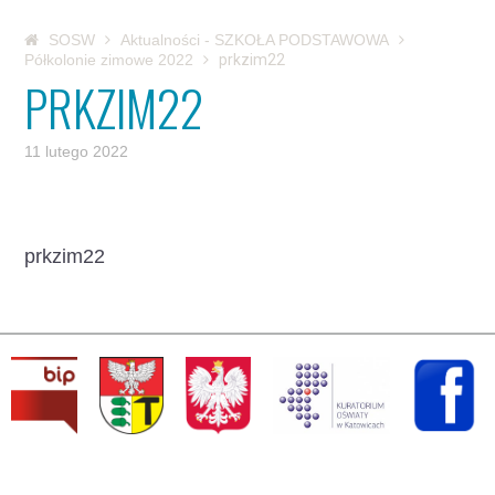
SOSW
Aktualności - SZKOŁA PODSTAWOWA
Półkolonie zimowe 2022
prkzim22
PRKZIM22
11 lutego 2022
prkzim22