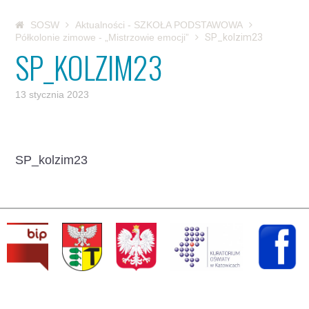
SOSW
Aktualności - SZKOŁA PODSTAWOWA
Półkolonie zimowe - „Mistrzowie emocji”
SP_kolzim23
SP_KOLZIM23
13 stycznia 2023
SP_kolzim23