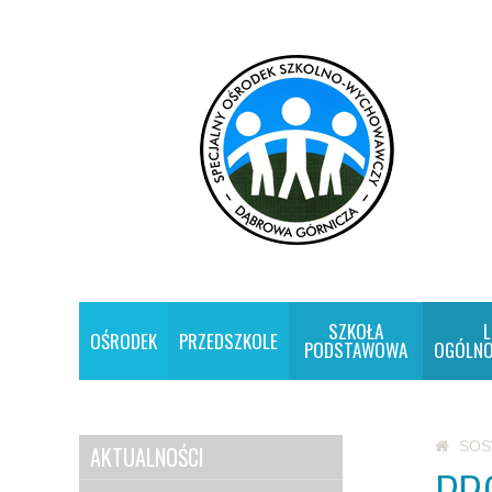
SZKOŁA
L
OŚRODEK
PRZEDSZKOLE
PODSTAWOWA
OGÓLNO
SO
AKTUALNOŚCI