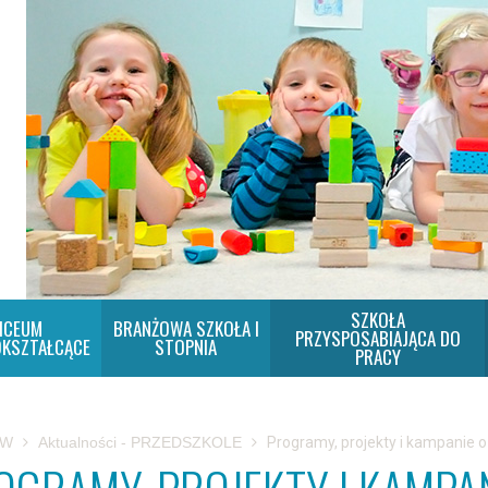
SZKOŁA
ICEUM
BRANŻOWA SZKOŁA I
PRZYSPOSABIAJĄCA DO
KSZTAŁCĄCE
STOPNIA
PRACY
SW
Aktualności - PRZEDSZKOLE
Programy, projekty i kampanie o