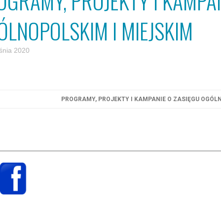
OGRAMY, PROJEKTY I KAMPAN
ÓLNOPOLSKIM I MIEJSKIM
śnia 2020
PROGRAMY, PROJEKTY I KAMPANIE O ZASIĘGU OGÓLN