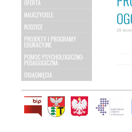
PR
OFERTA
OG
NAUCZYCIELE
RODZICE
16 wrze
PROJEKTY I PROGRAMY
EDUKACYJNE
POMOC PSYCHOLOGICZNO-
PEDAGOGICZNA
OSIĄGNIĘCIA