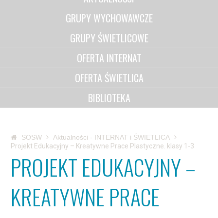
GRUPY WYCHOWAWCZE
GRUPY ŚWIETLICOWE
OFERTA INTERNAT
OFERTA ŚWIETLICA
BIBLIOTEKA
SOSW
Aktualności - INTERNAT i ŚWIETLICA
Projekt Edukacyjny – Kreatywne Prace Plastyczne. klasy 1-3
PROJEKT EDUKACYJNY –
KREATYWNE PRACE