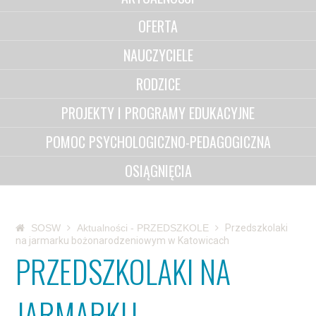
OFERTA
NAUCZYCIELE
RODZICE
PROJEKTY I PROGRAMY EDUKACYJNE
POMOC PSYCHOLOGICZNO-PEDAGOGICZNA
OSIĄGNIĘCIA
SOSW
Aktualności - PRZEDSZKOLE
Przedszkolaki
na jarmarku bożonarodzeniowym w Katowicach
PRZEDSZKOLAKI NA
JARMARKU