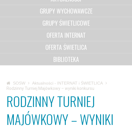
GRUPY WYCHOWAWCZE
GRUPY ŚWIETLICOWE
OFERTA INTERNAT
OFERTA ŚWIETLICA
BIBLIOTEKA
SOSW
Aktualności - INTERNAT i ŚWIETLICA
Rodzinny Turniej Majówkowy – wyniki konkursu
RODZINNY TURNIEJ
MAJÓWKOWY – WYNIKI