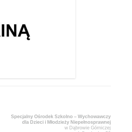
Specjalny Ośrodek Szkolno – Wychowawczy
dla Dzieci i Młodzieży Niepełnosprawnej
w Dąbrowie Górniczej