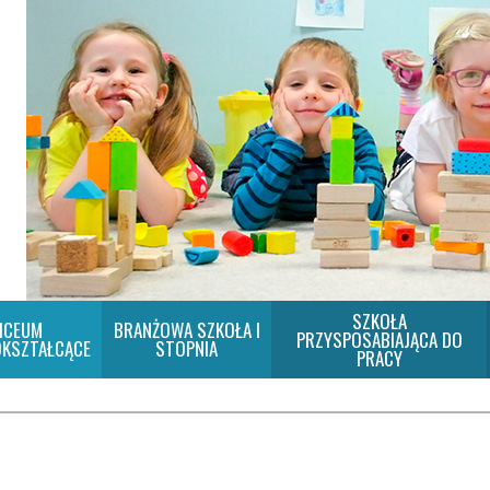
SZKOŁA
ICEUM
BRANŻOWA SZKOŁA I
PRZYSPOSABIAJĄCA DO
KSZTAŁCĄCE
STOPNIA
PRACY