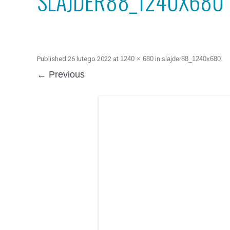
SLAJDER88_1240X680
Published
26 lutego 2022
at
1240 × 680
in
slajder88_1240x680
.
← Previous