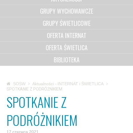
GRUPY WYCHOWAWCZE
GRUPY ŚWIETLICOWE
OFERTA INTERNAT
OFERTA ŚWIETLICA
BIBLIOTEKA
SOSW
Aktualności - INTERNAT i ŚWIETLICA
SPOTKANIE Z PODRÓŻNIKIEM
SPOTKANIE Z
PODRÓŻNIKIEM
17 czerwca 2021