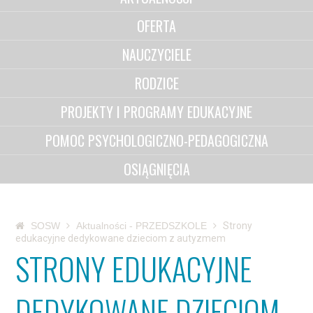
OFERTA
NAUCZYCIELE
RODZICE
PROJEKTY I PROGRAMY EDUKACYJNE
POMOC PSYCHOLOGICZNO-PEDAGOGICZNA
OSIĄGNIĘCIA
SOSW
Aktualności - PRZEDSZKOLE
Strony
edukacyjne dedykowane dzieciom z autyzmem
STRONY EDUKACYJNE
DEDYKOWANE DZIECIOM