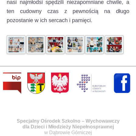
nasi najmłodsi spędzili niezapomniane chwile, a
ten cudowny czas z pewnością na długo
pozostanie w ich sercach i pamięci.
Specjalny Ośrodek Szkolno – Wychowawczy
dla Dzieci i Młodzieży Niepełnosprawnej
w Dąbrowie Górniczej