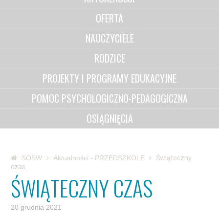
OFERTA
NAUCZYCIELE
RODZICE
PROJEKTY I PROGRAMY EDUKACYJNE
POMOC PSYCHOLOGICZNO-PEDAGOGICZNA
OSIĄGNIĘCIA
SOSW
Aktualności - PRZEDSZKOLE
Świąteczny
czas
ŚWIĄTECZNY CZAS
20 grudnia 2021