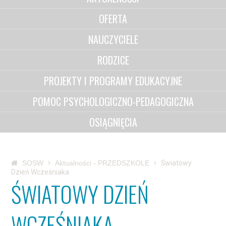
OFERTA
NAUCZYCIELE
RODZICE
PROJEKTY I PROGRAMY EDUKACYJNE
POMOC PSYCHOLOGICZNO-PEDAGOGICZNA
OSIĄGNIĘCIA
SOSW
Aktualności - PRZEDSZKOLE
Światowy
Dzień Wcześniaka
ŚWIATOWY DZIEŃ
WCZEŚNIAKA