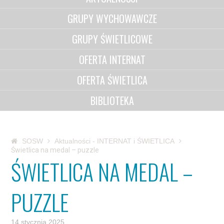
GRUPY WYCHOWAWCZE
GRUPY ŚWIETLICOWE
OFERTA INTERNAT
OFERTA ŚWIETLICA
BIBLIOTEKA
SOSW
Aktualności - INTERNAT i ŚWIETLICA
Świetlica na medal – puzzle
ŚWIETLICA NA MEDAL –
PUZZLE
14 stycznia 2025