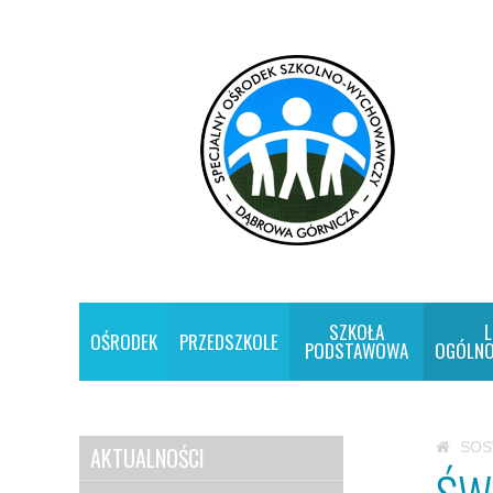
SZKOŁA
L
OŚRODEK
PRZEDSZKOLE
PODSTAWOWA
OGÓLNO
SO
AKTUALNOŚCI