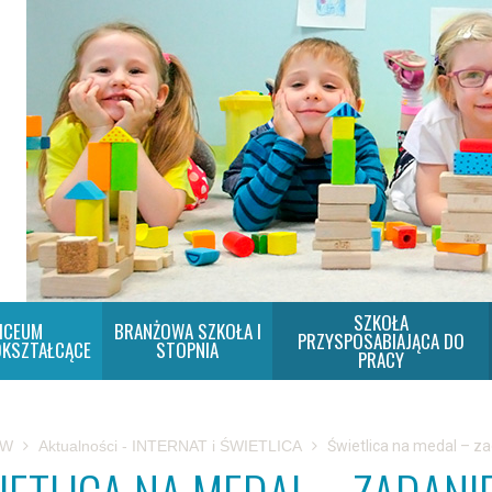
SZKOŁA
ICEUM
BRANŻOWA SZKOŁA I
PRZYSPOSABIAJĄCA DO
KSZTAŁCĄCE
STOPNIA
PRACY
SW
Aktualności - INTERNAT i ŚWIETLICA
Świetlica na medal – z