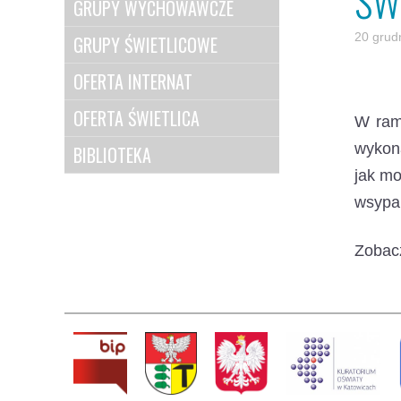
ŚW
GRUPY WYCHOWAWCZE
20 grud
GRUPY ŚWIETLICOWE
OFERTA INTERNAT
OFERTA ŚWIETLICA
W ram
wykona
BIBLIOTEKA
jak m
wsypan
Zobac