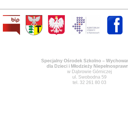
Specjalny Ośrodek Szkolno – Wychow
dla Dzieci i Młodzieży Niepełnospraw
w Dąbrowie Górniczej
ul. Swobodna 59
tel. 32 261 80 03