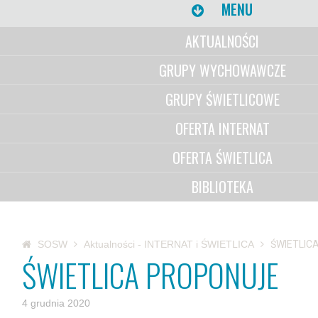
MENU
AKTUALNOŚCI
GRUPY WYCHOWAWCZE
GRUPY ŚWIETLICOWE
OFERTA INTERNAT
OFERTA ŚWIETLICA
BIBLIOTEKA
SOSW
Aktualności - INTERNAT i ŚWIETLICA
ŚWIETLIC
ŚWIETLICA PROPONUJE
4 grudnia 2020