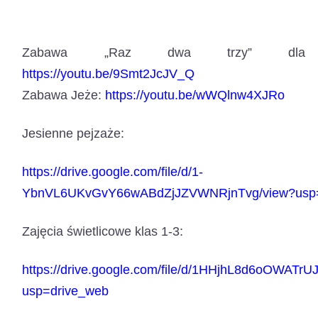
Zabawa „Raz dwa trzy” dla na
https://youtu.be/9Smt2JcJV_Q
Zabawa Jeże:
https://youtu.be/wWQlnw4XJRo
Jesienne pejzaże:
https://drive.google.com/file/d/1-
YbnVL6UKvGvY66wABdZjJZVWNRjnTvg/view?usp=
Zajęcia świetlicowe klas 1-3:
https://drive.google.com/file/d/1HHjhL8d6oOWATr
usp=drive_web