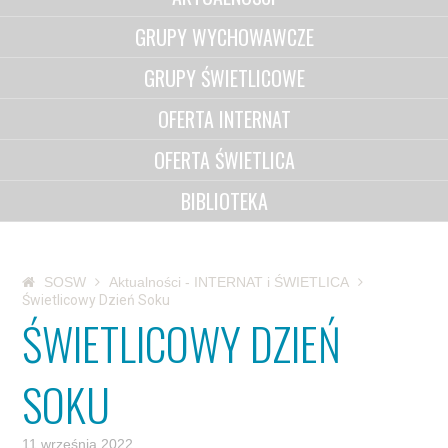
GRUPY WYCHOWAWCZE
GRUPY ŚWIETLICOWE
OFERTA INTERNAT
OFERTA ŚWIETLICA
BIBLIOTEKA
SOSW
Aktualności - INTERNAT i ŚWIETLICA
Świetlicowy Dzień Soku
ŚWIETLICOWY DZIEŃ
SOKU
11 września 2022