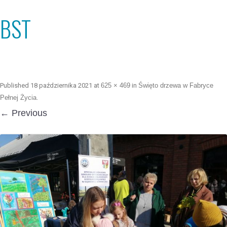
BST
Published
18 października 2021
at
625 × 469
in
Święto drzewa w Fabryce
Pełnej Życia
.
← Previous