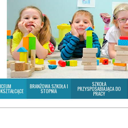
SZKOŁA
ICEUM
BRANŻOWA SZKOŁA I
PRZYSPOSABIAJĄCA DO
KSZTAŁCĄCE
STOPNIA
PRACY